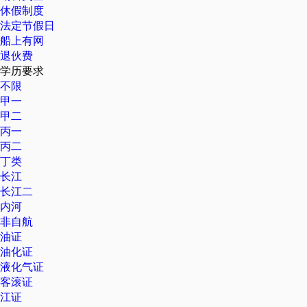
休假制度
法定节假日
船上有网
退伙费
学历要求
不限
甲一
甲二
丙一
丙二
丁类
长江
长江二
内河
非自航
油证
油化证
液化气证
客滚证
江证